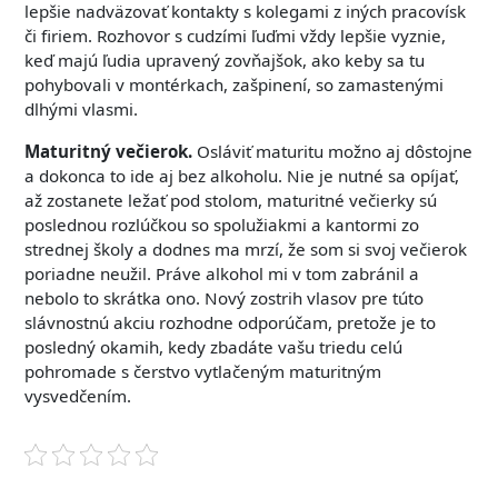
lepšie nadväzovať kontakty s kolegami z iných pracovísk
či firiem. Rozhovor s cudzími ľuďmi vždy lepšie vyznie,
keď majú ľudia upravený zovňajšok, ako keby sa tu
pohybovali v montérkach, zašpinení, so zamastenými
dlhými vlasmi.
Maturitný večierok.
Osláviť maturitu možno aj dôstojne
a dokonca to ide aj bez alkoholu. Nie je nutné sa opíjať,
až zostanete ležať pod stolom, maturitné večierky sú
poslednou rozlúčkou so spolužiakmi a kantormi zo
strednej školy a dodnes ma mrzí, že som si svoj večierok
poriadne neužil. Práve alkohol mi v tom zabránil a
nebolo to skrátka ono. Nový zostrih vlasov pre túto
slávnostnú akciu rozhodne odporúčam, pretože je to
posledný okamih, kedy zbadáte vašu triedu celú
pohromade s čerstvo vytlačeným maturitným
vysvedčením.