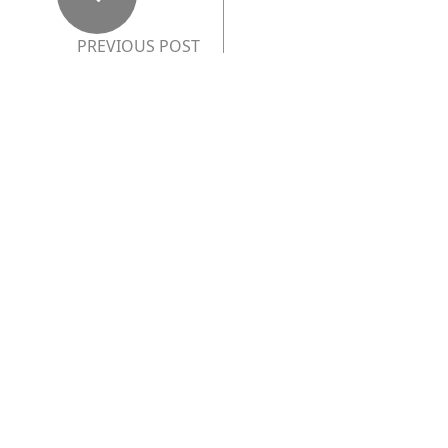
PREVIOUS POST
Tantra ako inšpirá
cia pre maliarov a
fotografov
NEXT POST
Malý detail pre veľ
ký výsledok
Nejnovější Příspěvky
Naša nová adresa: Píšeme ďalšiu kap
itolu príbehu, na ktorom nám záleží