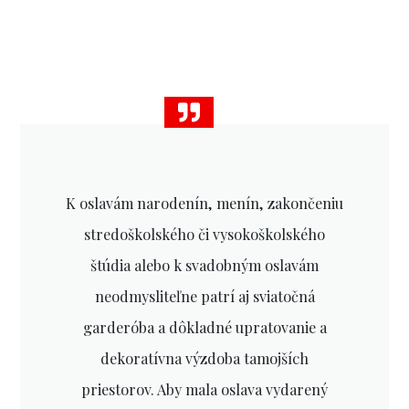
K oslavám narodenín, menín, zakončeniu
stredoškolského či vysokoškolského
štúdia alebo k svadobným oslavám
neodmysliteľne patrí aj sviatočná
garderóba a dôkladné upratovanie a
dekoratívna výzdoba tamojších
priestorov. Aby mala oslava vydarený