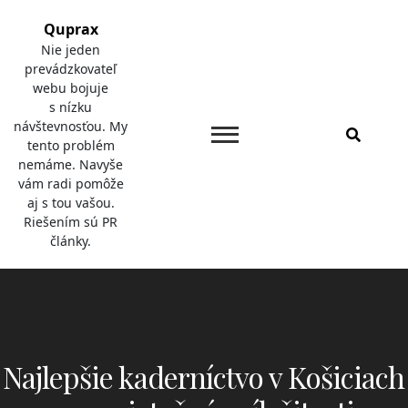
Skip
Quprax
to
Nie jeden
content
prevádzkovateľ
webu bojuje
s nízku
návštevnosťou. My
tento problém
nemáme. Navyše
vám radi pomôže
aj s tou vašou.
Riešením sú PR
články.
Najlepšie kaderníctvo v Košiciach