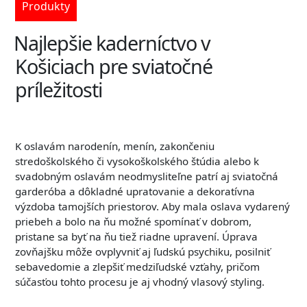
Produkty
Najlepšie kaderníctvo v
Košiciach pre sviatočné
príležitosti
K oslavám narodenín, menín, zakončeniu
stredoškolského či vysokoškolského štúdia alebo k
svadobným oslavám neodmysliteľne patrí aj sviatočná
garderóba a dôkladné upratovanie a dekoratívna
výzdoba tamojších priestorov. Aby mala oslava vydarený
priebeh a bolo na ňu možné spomínať v dobrom,
pristane sa byť na ňu tiež riadne upravení. Úprava
zovňajšku môže ovplyvniť aj ľudskú psychiku, posilniť
sebavedomie a zlepšiť medziľudské vzťahy, pričom
súčasťou tohto procesu je aj vhodný vlasový styling.