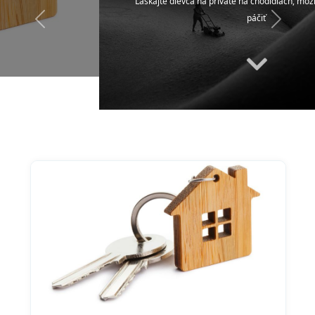
Láskajte dievča na priváte na chodidlách, možno sa jej to bude
páčiť