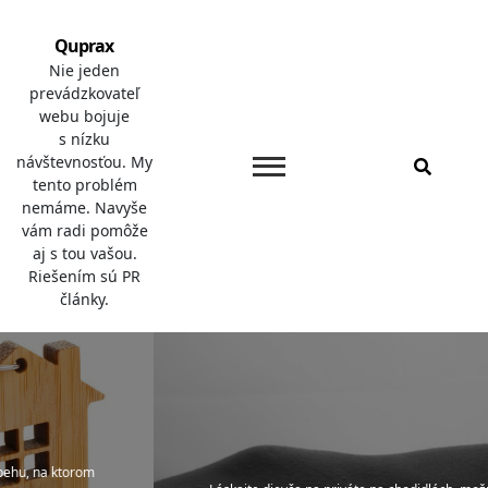
Skip
to
Quprax
content
Nie jeden
prevádzkovateľ
webu bojuje
s nízku
návštevnosťou. My
tento problém
nemáme. Navyše
vám radi pomôže
aj s tou vašou.
Riešením sú PR
články.