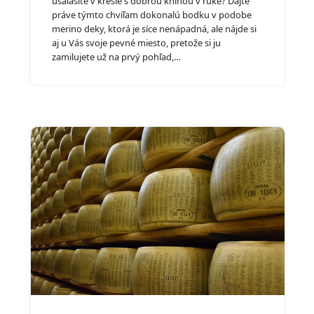
usalašíte v kresle s dobrou knihou v ruke? Dajte
práve týmto chvíľam dokonalú bodku v podobe
merino deky, ktorá je síce nenápadná, ale nájde si
aj u Vás svoje pevné miesto, pretože si ju
zamilujete už na prvý pohľad,…