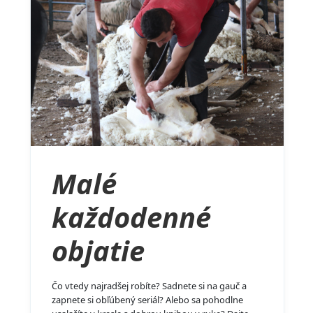
Malé
každodenné
objatie
Čo vtedy najradšej robíte? Sadnete si na gauč a
zapnete si obľúbený seriál? Alebo sa pohodlne