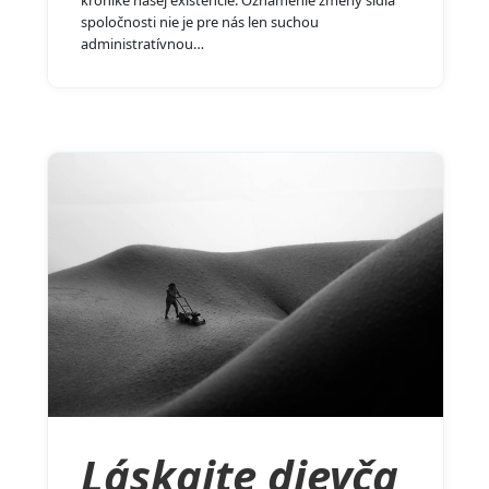
kronike našej existencie. Oznámenie zmeny sídla
spoločnosti nie je pre nás len suchou
administratívnou…
Láskajte dievča