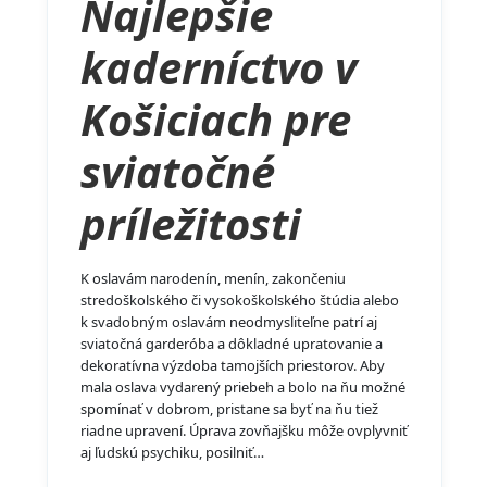
Najlepšie
kaderníctvo v
Košiciach pre
sviatočné
príležitosti
K oslavám narodenín, menín, zakončeniu
stredoškolského či vysokoškolského štúdia alebo
k svadobným oslavám neodmysliteľne patrí aj
sviatočná garderóba a dôkladné upratovanie a
dekoratívna výzdoba tamojších priestorov. Aby
mala oslava vydarený priebeh a bolo na ňu možné
spomínať v dobrom, pristane sa byť na ňu tiež
riadne upravení. Úprava zovňajšku môže ovplyvniť
aj ľudskú psychiku, posilniť…