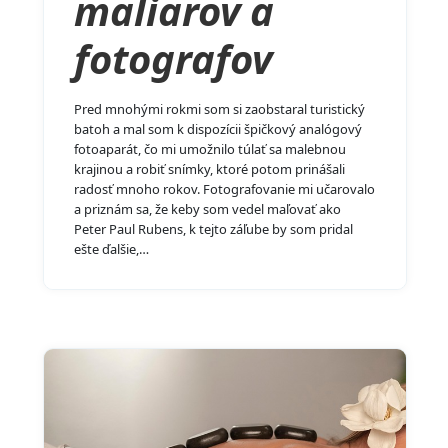
maliarov a
fotografov
Pred mnohými rokmi som si zaobstaral turistický
batoh a mal som k dispozícii špičkový analógový
fotoaparát, čo mi umožnilo túlať sa malebnou
krajinou a robiť snímky, ktoré potom prinášali
radosť mnoho rokov. Fotografovanie mi učarovalo
a priznám sa, že keby som vedel maľovať ako
Peter Paul Rubens, k tejto záľube by som pridal
ešte ďalšie,…