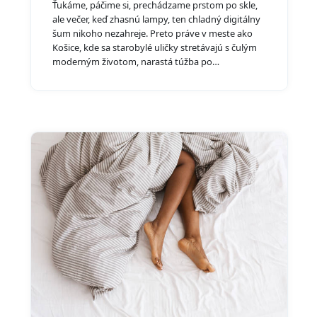
Ťukáme, páčime si, prechádzame prstom po skle,
ale večer, keď zhasnú lampy, ten chladný digitálny
šum nikoho nezahreje. Preto práve v meste ako
Košice, kde sa starobylé uličky stretávajú s čulým
moderným životom, narastá túžba po…