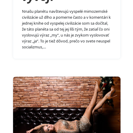
Nnašu planétu navštevujú vyspelé mimozemské
civilizácie už dlho a pomerne často a v komentári k
jednej knihe od vyspelej civilizácie som sa dočítal,
že táto planéta sa od tej jej líši tým, že zatiaľ čo oni
vyslovujú výraz „my“, u nás je zvykom vyslovovať
výraz „ja“. To je tiež dôvod, prečo vo svete neuspel
socializmus,…