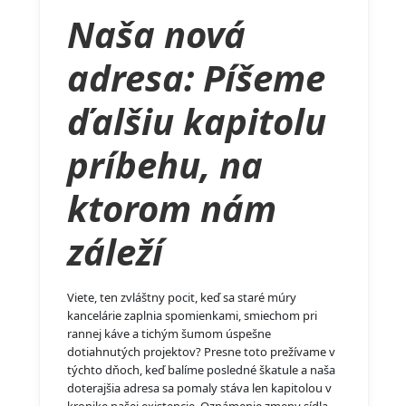
Naša nová
adresa: Píšeme
ďalšiu kapitolu
príbehu, na
ktorom nám
záleží
Viete, ten zvláštny pocit, keď sa staré múry
kancelárie zaplnia spomienkami, smiechom pri
rannej káve a tichým šumom úspešne
dotiahnutých projektov? Presne toto prežívame v
týchto dňoch, keď balíme posledné škatule a naša
doterajšia adresa sa pomaly stáva len kapitolou v