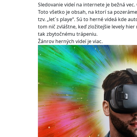
Sledovanie videí na internete je bežná vec
Toto všetko je obsah, na ktorí sa pozerám
tzv. „let´s playe“. Sú to herné videá kde a
tom nič zvláštne, keď zložitejšie levely hi
tak zbytočnému trápeniu.
Žánrov herných videí je viac.