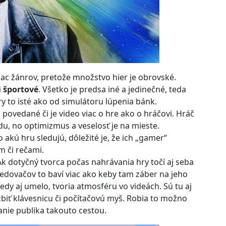
ac žánrov, pretože množstvo hier je obrovské.
i športové
. Všetko je predsa iné a jedinečné, teda
y to isté ako od simulátoru lúpenia bánk.
 povedané či je video viac o hre ako o hráčovi. Hráč
u, no optimizmus a veselosť je na mieste.
akú hru sledujú, dôležité je, že ich „gamer“
 či rečami.
 Ak dotyčný tvorca počas nahrávania hry točí aj seba
ledovačov to baví viac ako keby tam záber na jeho
edy aj umelo, tvoria atmosféru vo videách. Sú tu aj
zbiť klávesnicu či počítačovú myš. Robia to možno
kanie publika takouto cestou.