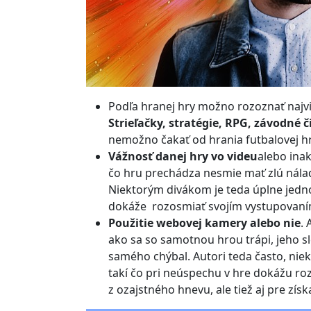
Podľa hranej hry možno rozoznať najvi
Strieľačky, stratégie, RPG, závodné č
nemožno čakať od hrania futbalovej hr
Vážnosť danej hry vo videu
alebo inak
čo hru prechádza nesmie mať zlú nálad
Niektorým divákom je teda úplne jedno 
dokáže rozosmiať svojím vystupovaním
Použitie webovej kamery alebo nie
.
ako sa so samotnou hrou trápi, jeho s
samého chýbal. Autori teda často, niek
takí čo pri neúspechu v hre dokážu ro
z ozajstného hnevu, ale tiež aj pre zís