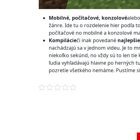
Mobilné, počítačové, konzolové
alebo
žánre. Ide tu o rozdelenie hier podľa 
počítačové no mobilné a konzolové ma
Kompilácie
či inak povedané
najlepš
nachádzajú sa v jednom videu. Je to m
niekoľko sekúnd, no vždy sú to len tie
ľudia vyhľadávajú hlavne po herných tu
pozretie všetkého nemáme. Pustíme si 