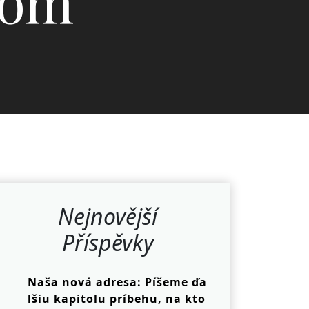
mom
Nejnovější
Příspěvky
Naša nová adresa: Píšeme ďa
lšiu kapitolu príbehu, na kto