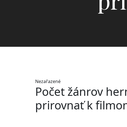
pr
Nezařazené
Počet žánrov her
prirovnať k film