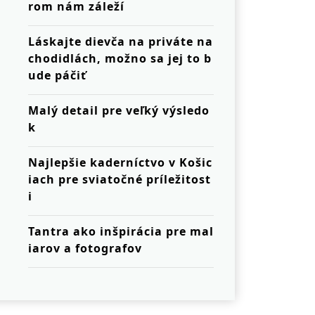
rom nám záleží
Láskajte dievča na priváte na
chodidlách, možno sa jej to b
ude páčiť
Malý detail pre veľký výsledo
k
Najlepšie kaderníctvo v Košic
iach pre sviatočné príležitost
i
Tantra ako inšpirácia pre mal
iarov a fotografov