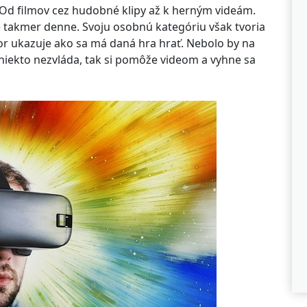
. Od filmov cez hudobné klipy až k herným videám.
e takmer denne. Svoju osobnú kategóriu však tvoria
utor ukazuje ako sa má daná hra hrať. Nebolo by na
er niekto nezvláda, tak si pomôže videom a vyhne sa