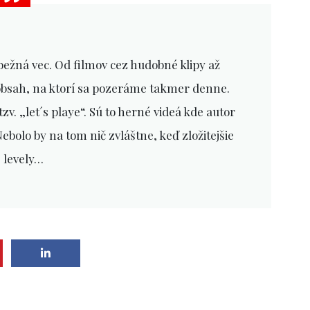
 bežná vec. Od filmov cez hudobné klipy až
obsah, na ktorí sa pozeráme takmer denne.
zv. „let´s playe“. Sú to herné videá kde autor
bolo by na tom nič zvláštne, keď zložitejšie
levely…