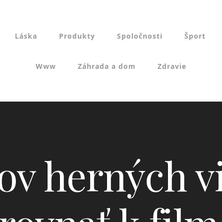
Láska
Produkty
Spoločnosti
Šport
Www
Záhrada a dom
Zdravie
rov herných v