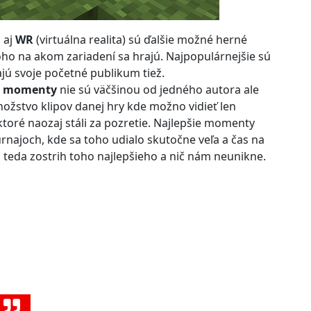
 aj
WR
(virtuálna realita) sú ďalšie možné herné
toho na akom zariadení sa hrajú. Najpopulárnejšie sú
jú svoje početné publikum tiež.
ie momenty
nie sú väčšinou od jedného autora ale
nožstvo klipov danej hry kde možno vidieť len
 ktoré naozaj stáli za pozretie. Najlepšie momenty
rnajoch, kde sa toho udialo skutočne veľa a čas na
teda zostrih toho najlepšieho a nič nám neunikne.