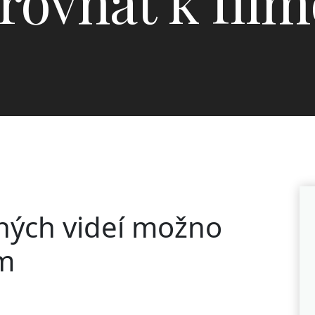
irovnať k fil
ných videí možno
om