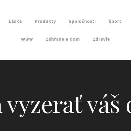
Láska
Produkty
Spoločnosti
Šport
Www
Záhrada a dom
Zdravie
 vyzerať váš