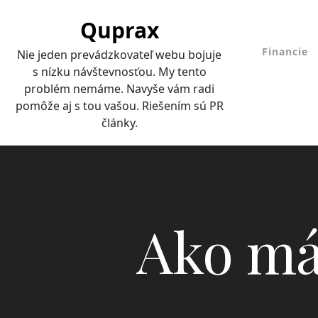
Skip
Quprax
to
content
Financie
Nie jeden prevádzkovateľ webu bojuje
s nízku návštevnosťou. My tento
problém nemáme. Navyše vám radi
pomôže aj s tou vašou. Riešením sú PR
články.
Ako má