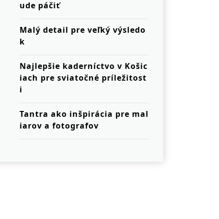
ude páčiť
Malý detail pre veľký výsledo
k
Najlepšie kaderníctvo v Košic
iach pre sviatočné príležitost
i
Tantra ako inšpirácia pre mal
iarov a fotografov