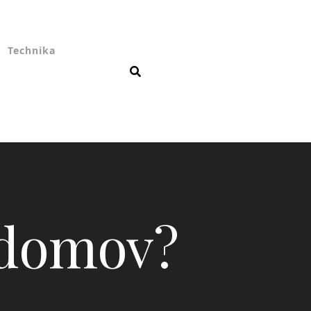
Technika
 domov?