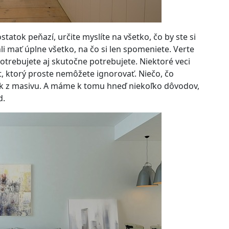
tatok peňazí, určite myslíte na všetko, čo by ste si
li mať úplne všetko, na čo si len spomeniete. Verte
 potrebujete aj skutočne potrebujete. Niektoré veci
akt, ktorý proste nemôžete ignorovať. Niečo, čo
k z masivu
. A máme k tomu hneď niekoľko dôvodov,
d.