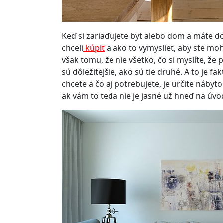
Keď si zariaďujete byt alebo dom a máte dos
chceli
kúpiť
a ako to vymyslieť, aby ste moh
však tomu, že nie všetko, čo si myslíte, že
sú dôležitejšie, ako sú tie druhé. A to je f
chcete a čo aj potrebujete, je určite
nábyto
ak vám to teda nie je jasné už hneď na úvo