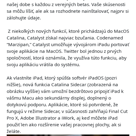
našej dobe s každou z verejných betas. Vaše skúsenosti
sa môžu líšiť, ale ak sa rozhodnete nainštalovať, najprv si
zálohujte údaje.
Z niekoľkých nových funkcií, ktoré prichádzajú do MacOS
Catalina, Catalyst získal najviac bzučania. Codenamed
“Marzipan,” Catalyst umožňuje vývojárom iPadu portovať
svoje aplikácie na MacOS. Twitter bol jednou z prvých
spoločností, ktorá oznámila, že využíva túto funkciu, aby
svoju aplikáciu vrátila do systému.
Ak vlastníte iPad, ktorý spúšťa softvér iPadOS (pozri
nižšie), nová funkcia Catalina Sidecar (zobrazená na
obrázku vyššie) vám umožní bezdrôtovo pripojiť iPad k
vášmu Macu ako sekundárny displej, doplnený o
dotykovú podporu. Aplikácie, ktoré sú potvrdené, že
fungujú v režime Sidecar, v súčasnosti zahŕňajú Final Cut
Pro X, Adobe Illustrator a iWork, aj keď môžete iPad
použiť len ako rozšírenie vašej pracovnej plochy, ak si
želáte.