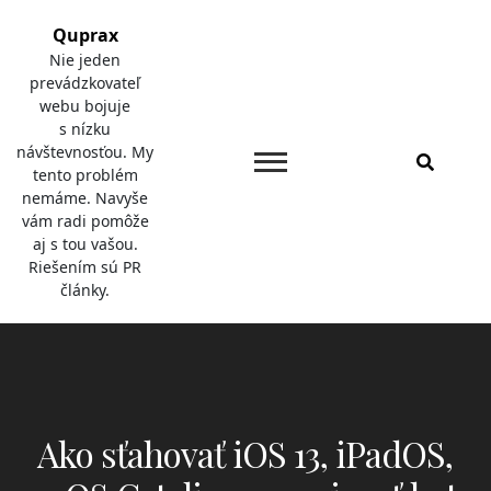
Skip
Quprax
to
Nie jeden
content
prevádzkovateľ
webu bojuje
s nízku
návštevnosťou. My
tento problém
nemáme. Navyše
vám radi pomôže
aj s tou vašou.
Riešením sú PR
články.
Ako sťahovať iOS 13, iPadOS,