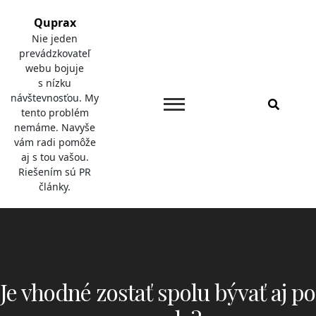
Skip
Quprax
to
Nie jeden
content
prevádzkovateľ
webu bojuje
s nízku
návštevnosťou. My
tento problém
nemáme. Navyše
vám radi pomôže
aj s tou vašou.
Riešením sú PR
články.
Je vhodné zostať spolu bývať aj po