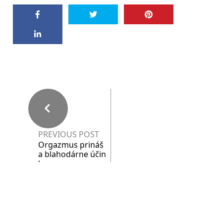
PREVIOUS POST
Orgazmus prináš
a blahodárne účin
ky
NEXT POST
Zrušenie svadby