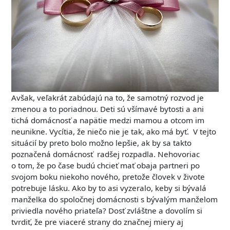
Avšak, veľakrát zabúdajú na to, že samotný rozvod je
zmenou a to poriadnou. Deti sú všímavé bytosti a ani
tichá domácnosť a napätie medzi mamou a otcom im
neunikne. Vycítia, že niečo nie je tak, ako má byť. V tejto
situácií by preto bolo možno lepšie, ak by sa takto
poznačená domácnosť radšej rozpadla. Nehovoriac
o tom, že po čase budú chcieť mať obaja partneri po
svojom boku niekoho nového, pretože človek v živote
potrebuje lásku. Ako by to asi vyzeralo, keby si bývalá
manželka do spoločnej domácnosti s bývalým manželom
priviedla nového priateľa? Dosť zvláštne a dovolím si
tvrdiť, že pre viaceré strany do značnej miery aj