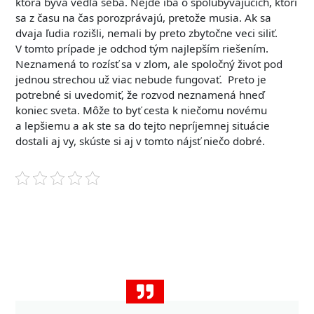
ktorá býva vedľa seba. Nejde iba o spolubývajúcich, ktorí
sa z času na čas porozprávajú, pretože musia. Ak sa
dvaja ľudia rozišli, nemali by preto zbytočne veci siliť.
V tomto prípade je odchod tým najlepším riešením.
Neznamená to rozísť sa v zlom, ale spoločný život pod
jednou strechou už viac nebude fungovať. Preto je
potrebné si uvedomiť, že rozvod neznamená hneď
koniec sveta. Môže to byť cesta k niečomu novému
a lepšiemu a ak ste sa do tejto nepríjemnej situácie
dostali aj vy, skúste si aj v tomto nájsť niečo dobré.