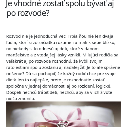
Je vhodné zostať spolu bývať aj
po rozvode?
Rozvod nie je jednoduchá vec. Trpia ňou nie len dvaja
ľudia, ktorí si zo začiatku rozumeli a mali k sebe blízko,
no niekedy si to odnesú aj deti, ktoré v danom
manželstve a z vtedajšej lásky vznikli. Milujúci rodičia sa
veľakrát aj po rozvode rozhodnú, že kvôli svojim
ratolestiam spolu zostanú aj naďalej žiť. Je to ale správne
riešenie? Dá sa pochopiť, že každý rodič chce pre svoje
dieťa len to najlepšie, preto je rozhodnutie zostať
spoločne v jednej domácnosti aj po rozídení, logické.
Dospelí nechcú trápiť deti, nechcú, aby sa v ich živote
niečo zmenilo.