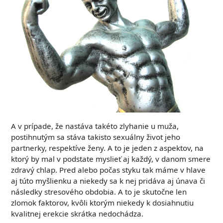
A v prípade, že nastáva takéto zlyhanie u muža,
postihnutým sa stáva takisto sexuálny život jeho
partnerky, respektíve ženy. A to je jeden z aspektov, na
ktorý by mal v podstate myslieť aj každý, v danom smere
zdravý chlap. Pred alebo počas styku tak máme v hlave
aj túto myšlienku a niekedy sa k nej pridáva aj únava či
následky stresového obdobia. A to je skutočne len
zlomok faktorov, kvôli ktorým niekedy k dosiahnutiu
kvalitnej erekcie skrátka nedochádza.