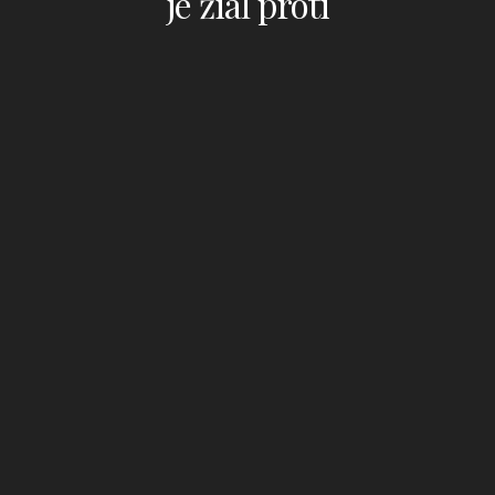
je žiaľ proti