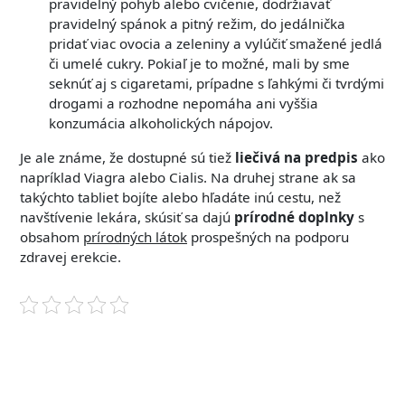
pravidelný pohyb alebo cvičenie, dodržiavať
pravidelný spánok a pitný režim, do jedálnička
pridať viac ovocia a zeleniny a vylúčiť smažené jedlá
či umelé cukry. Pokiaľ je to možné, mali by sme
seknúť aj s cigaretami, prípadne s ľahkými či tvrdými
drogami a rozhodne nepomáha ani vyššia
konzumácia alkoholických nápojov.
Je ale známe, že dostupné sú tiež
liečivá na predpis
ako
napríklad Viagra alebo Cialis. Na druhej strane ak sa
takýchto tabliet bojíte alebo hľadáte inú cestu, než
navštívenie lekára, skúsiť sa dajú
prírodné doplnky
s
obsahom
prírodných látok
prospešných na podporu
zdravej erekcie.