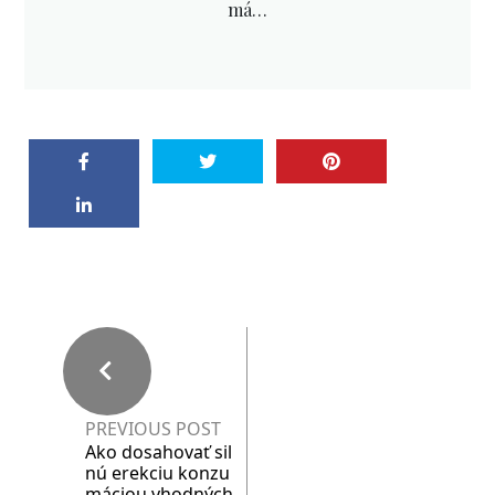
má…
PREVIOUS POST
Ako dosahovať sil
nú erekciu konzu
máciou vhodných