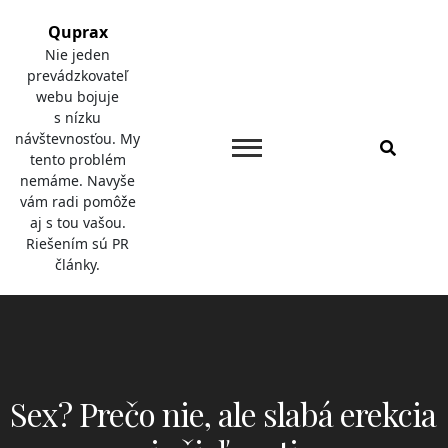
Skip
Quprax
to
Nie jeden
content
prevádzkovateľ
webu bojuje
s nízku
návštevnosťou. My
tento problém
nemáme. Navyše
vám radi pomôže
aj s tou vašou.
Riešením sú PR
články.
Sex? Prečo nie, ale slabá erekcia