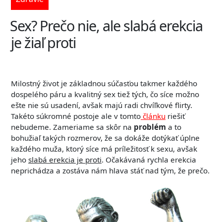
Sex? Prečo nie, ale slabá erekcia
je žiaľ proti
Milostný život je základnou súčasťou takmer každého
dospelého páru a kvalitný sex tiež tých, čo síce možno
ešte nie sú usadení, avšak majú radi chvíľkové flirty.
Takéto súkromné postoje ale v tomto
článku
riešiť
nebudeme. Zameriame sa skôr na
problém
a to
bohužiaľ takých rozmerov, že sa dokáže dotýkať úplne
každého muža, ktorý síce má príležitosť k sexu, avšak
jeho
slabá erekcia je proti
. Očakávaná
rychla erekcia
neprichádza a zostáva nám hlava stáť nad tým, že prečo.