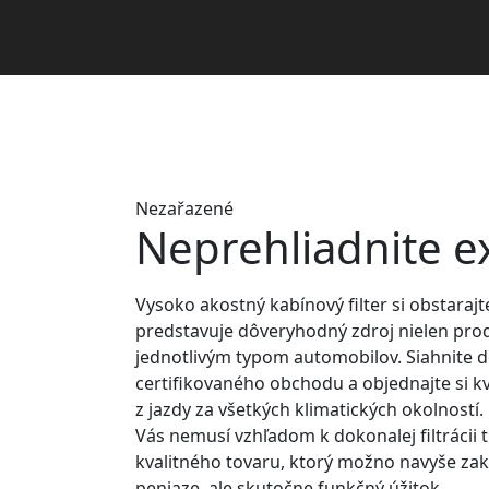
Nezařazené
Neprehliadnite e
Vysoko akostný kabínový filter si obstaraj
predstavuje dôveryhodný zdroj nielen produ
jednotlivým typom automobilov. Siahnite 
certifikovaného obchodu a objednajte si kval
z jazdy za všetkých klimatických okolností.
Vás nemusí vzhľadom k dokonalej filtrácii tr
kvalitného tovaru, ktorý možno navyše z
peniaze, ale skutočne funkčný úžitok.