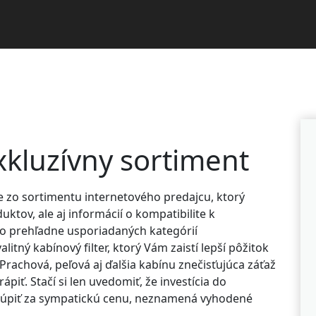
xkluzívny sortiment
te zo sortimentu internetového predajcu, ktorý
ktov, ale aj informácií o kompatibilite k
do prehľadne usporiadaných kategórií
itný kabínový filter, ktorý Vám zaistí lepší pôžitok
 Prachová, peľová aj ďalšia kabínu znečisťujúca záťaž
ápiť. Stačí si len uvedomiť, že investícia do
akúpiť za sympatickú cenu, neznamená vyhodené