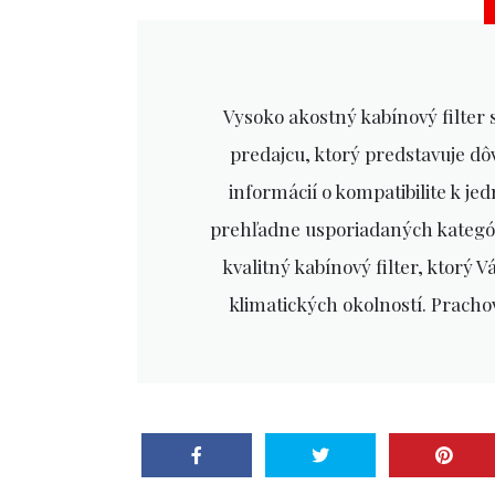
Vysoko akostný kabínový filter 
predajcu, ktorý predstavuje dô
informácií o kompatibilite k je
prehľadne usporiadaných kategóri
kvalitný kabínový filter, ktorý V
klimatických okolností. Prachov