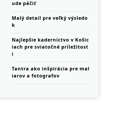
ude páčiť
Malý detail pre veľký výsledo
k
Najlepšie kaderníctvo v Košic
iach pre sviatočné príležitost
i
Tantra ako inšpirácia pre mal
iarov a fotografov