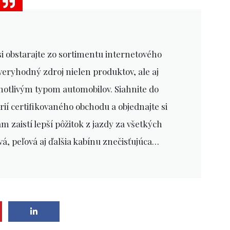
si obstarajte zo sortimentu internetového
veryhodný zdroj nielen produktov, ale aj
dnotlivým typom automobilov. Siahnite do
í certifikovaného obchodu a objednajte si
ám zaistí lepší pôžitok z jazdy za všetkých
á, peľová aj ďalšia kabínu znečisťujúca…