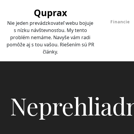
Skip
Quprax
to
content
Financie
Nie jeden prevádzkovateľ webu bojuje
s nízku návštevnosťou. My tento
problém nemáme. Navyše vám radi
pomôže aj s tou vašou. Riešením sú PR
články.
Neprehliadn