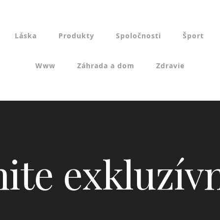
Láska
Produkty
Spoločnosti
Šport
Www
Záhrada a dom
Zdravie
ite exkluzív