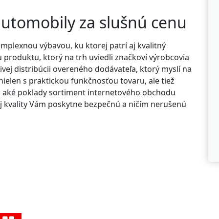
automobily za slušnú cenu
mplexnou výbavou, ku ktorej patrí aj kvalitný
u produktu, ktorý na trh uviedli značkoví výrobcovia
vej distribúcii overeného dodávateľa, ktorý myslí na
ielen s praktickou funkčnosťou tovaru, ale tiež
e, aké poklady sortiment internetového obchodu
vej kvality Vám poskytne bezpečnú a ničím nerušenú