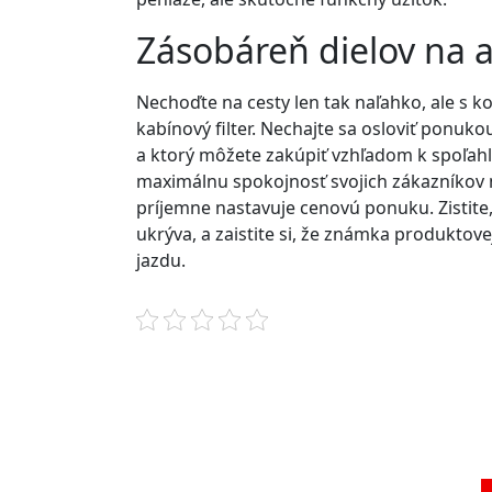
Zásobáreň dielov na 
Nechoďte na cesty len tak naľahko, ale s ko
kabínový filter. Nechajte sa osloviť ponuko
a ktorý môžete zakúpiť vzhľadom k spoľahli
maximálnu spokojnosť svojich zákazníkov n
príjemne nastavuje cenovú ponuku. Zistit
ukrýva, a zaistite si, že známka produkto
jazdu.