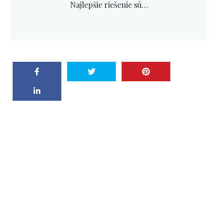
Najlepšie riešenie sú…
PREVIOUS POST
Starlife – pre Vaše
telo len to najlepši