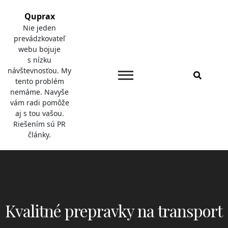
Skip
Quprax
to
Nie jeden
content
prevádzkovateľ
webu bojuje
s nízku
návštevnosťou. My
tento problém
nemáme. Navyše
vám radi pomôže
aj s tou vašou.
Riešením sú PR
články.
Kvalitné prepravky na transport