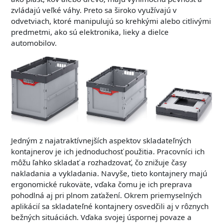
zvládajú veľké váhy. Preto sa široko využívajú v
odvetviach, ktoré manipulujú so krehkými alebo citlivými
predmetmi, ako sú elektronika, lieky a dielce
automobilov.
Jedným z najatraktívnejších aspektov skladateľných
kontajnerov je ich jednoduchosť použitia. Pracovníci ich
môžu ľahko skladať a rozhadzovať, čo znižuje časy
nakladania a vykladania. Navyše, tieto kontajnery majú
ergonomické rukoväte, vďaka čomu je ich preprava
pohodlná aj pri plnom zaťažení. Okrem priemyselných
aplikácií sa skladateľné kontajnery osvedčili aj v rôznych
bežných situáciách. Vďaka svojej úspornej povaze a