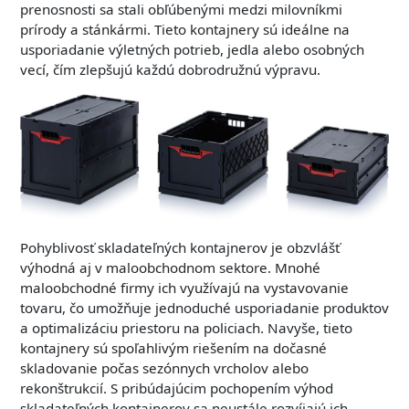
prenosnosti sa stali obľúbenými medzi milovníkmi
prírody a stánkármi. Tieto kontajnery sú ideálne na
usporiadanie výletných potrieb, jedla alebo osobných
vecí, čím zlepšujú každú dobrodružnú výpravu.
Pohyblivosť skladateľných kontajnerov je obzvlášť
výhodná aj v maloobchodnom sektore. Mnohé
maloobchodné firmy ich využívajú na vystavovanie
tovaru, čo umožňuje jednoduché usporiadanie produktov
a optimalizáciu priestoru na policiach. Navyše, tieto
kontajnery sú spoľahlivým riešením na dočasné
skladovanie počas sezónnych vrcholov alebo
rekonštrukcií. S pribúdajúcim pochopením výhod
skladateľných kontajnerov sa neustále rozvíjajú ich