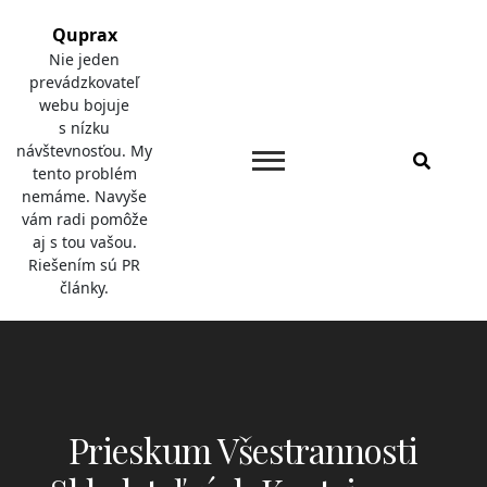
Skip
Quprax
to
Nie jeden
content
prevádzkovateľ
webu bojuje
s nízku
návštevnosťou. My
tento problém
nemáme. Navyše
vám radi pomôže
aj s tou vašou.
Riešením sú PR
články.
Prieskum Všestrannosti