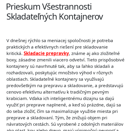
Prieskum Všestrannosti
Skladateľných Kontajnerov
V dnešnej rýchlo sa meniacej spoločnosti je potreba
praktických a efektívnych riešení pre skladovanie
kritická.
Skladacie prepravky
, známe aj ako zložiteľné
boxy, zásadne zmenili viacero odvetví. Tieto prispôsobivé
kontajnery sú navrhnuté tak, aby sa ľahko skladali a
rozhadzovali, poskytujúc množstvo výhod v rôznych
oblastiach. Skladateľné kontajnery sa využívajú
predovšetkým na prepravu a skladovanie, a predstavujú
cenovo efektívnu alternatívu k tradičným pevným
krabiciam. Vďaka ich inteligentnému dizajnu sa dajú
využiť pri preprave naplnené, a keď sú prázdne, dajú sa
do seba zložiť, čím sa maximalizuje využitie miesta pri
preprave a skladovaní. Tým, že znižujú objem pri
návratových cestách. Sú vyrobené z odolných materiálov
ako plast, kov alebo drevo, majú výnimočnú pevnosť a