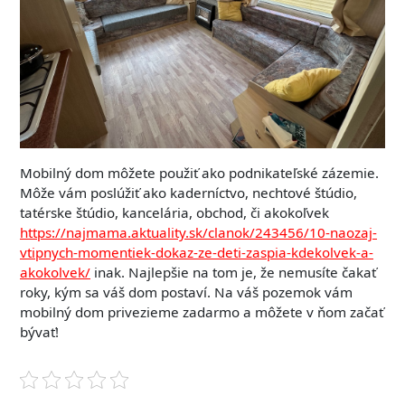
Mobilný dom môžete použiť ako podnikateľské zázemie.
Môže vám poslúžiť ako kaderníctvo, nechtové štúdio,
tatérske štúdio, kancelária, obchod, či akokoľvek
https://najmama.aktuality.sk/clanok/243456/10-naozaj-
vtipnych-momentiek-dokaz-ze-deti-zaspia-kdekolvek-a-
akokolvek/
inak.
Najlepšie na tom je, že nemusíte čakať
roky, kým sa váš dom postaví. Na váš pozemok vám
mobilný dom privezieme zadarmo a môžete v ňom začať
bývať!