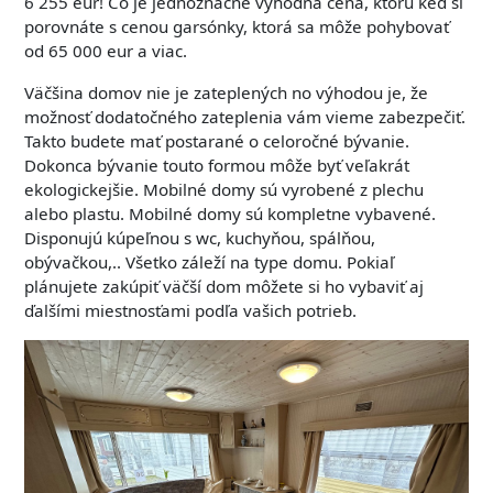
6 255 eur! Čo je jednoznačne výhodná cena, ktorú keď si
porovnáte s cenou garsónky, ktorá sa môže pohybovať
od 65 000 eur a viac.
Väčšina domov nie je zateplených no výhodou je, že
možnosť dodatočného zateplenia vám vieme zabezpečiť.
Takto budete mať postarané o celoročné bývanie.
Dokonca bývanie touto formou môže byť veľakrát
ekologickejšie. Mobilné domy sú vyrobené z plechu
alebo plastu.
Mobilné domy sú kompletne vybavené.
Disponujú kúpeľnou s wc, kuchyňou, spálňou,
obývačkou,.. Všetko záleží na type domu. Pokiaľ
plánujete zakúpiť väčší dom môžete si ho vybaviť aj
ďalšími miestnosťami podľa vašich potrieb.