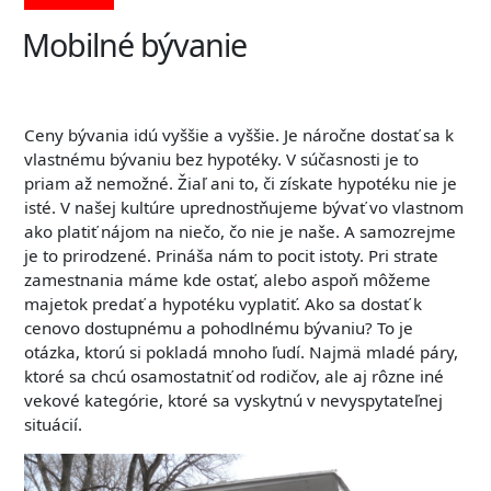
Mobilné bývanie
Ceny bývania idú vyššie a vyššie. Je náročne dostať sa k
vlastnému bývaniu bez hypotéky. V súčasnosti je to
priam až nemožné. Žiaľ ani to, či získate hypotéku nie je
isté. V našej kultúre uprednostňujeme bývať vo vlastnom
ako platiť nájom na niečo, čo nie je naše. A samozrejme
je to prirodzené. Prináša nám to pocit istoty. Pri strate
zamestnania máme kde ostať, alebo aspoň môžeme
majetok predať a hypotéku vyplatiť. Ako sa dostať k
cenovo dostupnému a pohodlnému bývaniu? To je
otázka, ktorú si pokladá mnoho ľudí. Najmä mladé páry,
ktoré sa chcú osamostatniť od rodičov, ale aj rôzne iné
vekové kategórie, ktoré sa vyskytnú v nevyspytateľnej
situácií.