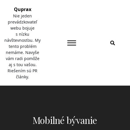
Skip
Quprax
to
Nie jeden
content
prevádzkovateľ
webu bojuje
s nízku
návštevnosťou. My
tento problém
nemáme. Navyše
vám radi pomôže
aj s tou vašou.
Riešením sú PR
články.
Mobilné bývanie