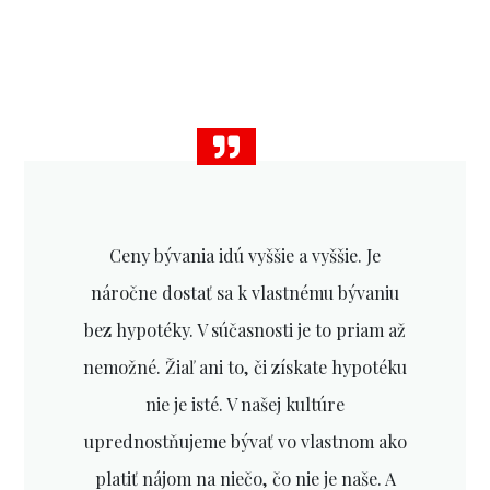
Ceny bývania idú vyššie a vyššie. Je
náročne dostať sa k vlastnému bývaniu
bez hypotéky. V súčasnosti je to priam až
nemožné. Žiaľ ani to, či získate hypotéku
nie je isté. V našej kultúre
uprednostňujeme bývať vo vlastnom ako
platiť nájom na niečo, čo nie je naše. A