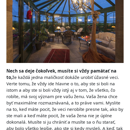
Nech sa deje čokoľvek, musíte si vždy pamätať na
to,
že každá jedna maličkosť dokáže urobiť úžasné veci.
Verte tomu, že vždy ide hlavne o to, aby ste si boli na
istom a aby ste si boli vždy istý aj v tom, že všetko, čo
robíte, má svoj význam pre vašu ženu. Vaša žena chce
byť maximálne rozmaznávaná, a to práve vami. Myslite
na to, keď máte pocit, že veci nerobíte presne tak, ako by
ste mali a keď máte pocit, že vaša žena nie je úplne
dokonalá. Musíte si ju chrániť a musíte sa o ňu starať,
aby bolo všetko lepšie, ako ste si kedy mysleli. A keď, tak