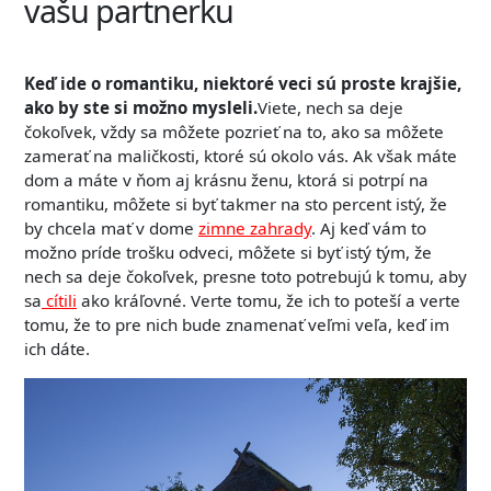
vašu partnerku
Keď ide o romantiku, niektoré veci sú proste krajšie,
ako by ste si možno mysleli.
Viete, nech sa deje
čokoľvek, vždy sa môžete pozrieť na to, ako sa môžete
zamerať na maličkosti, ktoré sú okolo vás. Ak však máte
dom a máte v ňom aj krásnu ženu, ktorá si potrpí na
romantiku, môžete si byť takmer na sto percent istý, že
by chcela mať v dome
zimne zahrady
. Aj keď vám to
možno príde trošku odveci, môžete si byť istý tým, že
nech sa deje čokoľvek, presne toto potrebujú k tomu, aby
sa
cítili
ako kráľovné. Verte tomu, že ich to poteší a verte
tomu, že to pre nich bude znamenať veľmi veľa, keď im
ich dáte.