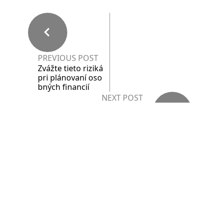
PREVIOUS POST
Zvážte tieto riziká
pri plánovaní oso
bných financií
NEXT POST
Mobilné bývanie
Nejnovější Příspěvky