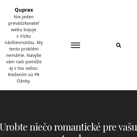
Skip
Quprax
to
Nie jeden
content
prevádzkovateľ
webu bojuje
s nízku
návštevnosťou. My
tento problém
nemáme. Navyše
vám radi pomôže
aj s tou vašou.
Riešením sú PR
články.
Urobte niečo romantické pre vašu