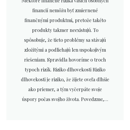
Niektoré finančné riziká vašich osobných
financií nemôžu byť zmiernené
finančnými produktmi, pretože takéto
produkty takmer neexistujú. To
spôsobuje, že tieto problémy sa stávajú
zložitými a podliehajú len uspokojivým
riešeniam. Spravidla hovoríme o troch
typoch rizík. Riziko dlhovekosti Riziko
dlhovekosti je riziko, že žijete oveľa dlhšie
ako priemer, a tým vyčerpáte svoje
úspory počas svojho života. Povedzme,…