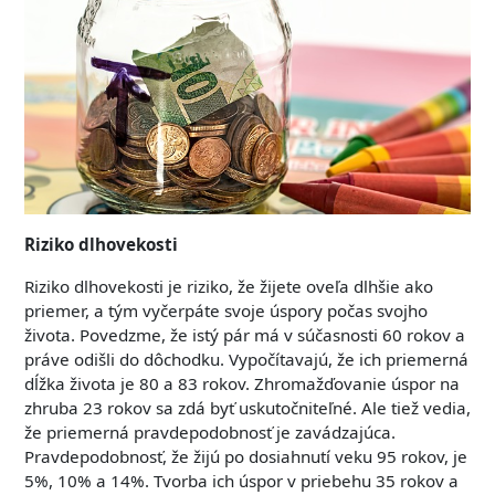
Riziko dlhovekosti
Riziko dlhovekosti je riziko, že žijete oveľa dlhšie ako
priemer, a tým vyčerpáte svoje úspory počas svojho
života. Povedzme, že istý pár má v súčasnosti 60 rokov a
práve odišli do dôchodku. Vypočítavajú, že ich priemerná
dĺžka života je 80 a 83 rokov. Zhromažďovanie úspor na
zhruba 23 rokov sa zdá byť uskutočniteľné. Ale tiež vedia,
že priemerná pravdepodobnosť je zavádzajúca.
Pravdepodobnosť, že žijú po dosiahnutí veku 95 rokov, je
5%, 10% a 14%. Tvorba ich úspor v priebehu 35 rokov a