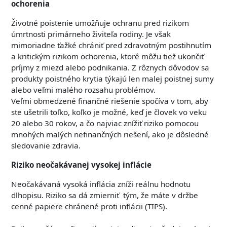
ochorenia
Životné poistenie umožňuje ochranu pred rizikom
úmrtnosti primárneho živiteľa rodiny. Je však
mimoriadne ťažké chrániť pred zdravotným postihnutím
a kritickým rizikom ochorenia, ktoré môžu tiež ukončiť
príjmy z miezd alebo podnikania. Z rôznych dôvodov sa
produkty poistného krytia týkajú len malej poistnej sumy
alebo veľmi malého rozsahu problémov.
Veľmi obmedzené finančné riešenie spočíva v tom, aby
ste ušetrili toľko, koľko je možné, keď je človek vo veku
20 alebo 30 rokov, a čo najviac znížiť riziko pomocou
mnohých malých nefinančných riešení, ako je dôsledné
sledovanie zdravia.
Riziko neočakávanej vysokej inflácie
Neočakávaná vysoká inflácia zníži reálnu hodnotu
dlhopisu. Riziko sa dá zmierniť tým, že máte v držbe
cenné papiere chránené proti inflácii (TIPS).