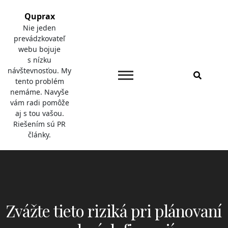
Skip
Quprax
to
Nie jeden
content
prevádzkovateľ
webu bojuje
s nízku
návštevnosťou. My
tento problém
nemáme. Navyše
vám radi pomôže
aj s tou vašou.
Riešením sú PR
články.
Zvážte tieto riziká pri plánovaní