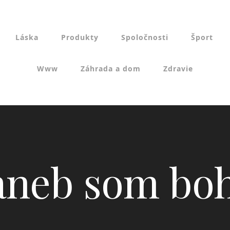
Láska
Produkty
Spoločnosti
Šport
Www
Záhrada a dom
Zdravie
 aneb som boh