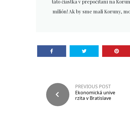
táto čiastka v prepočítaní na Kor
milión! Ak by sme mali Koruny, m
PREVIOUS POST
Ekonomická unive
rzita v Bratislave