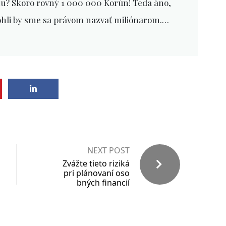
unu? Skoro rovný 1 000 000 Korún! Teda áno,
ohli by sme sa právom nazvať miliónarom.…
NEXT POST
Zvážte tieto riziká
pri plánovaní oso
bných financií