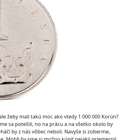
 ale žeby mali takú moc ako vtedy 1 000 000 Korún?
sme sa potešili, no na prácu a na všetko okolo by
oháči by z nás vôbec neboli. Navyše si zoberme,
ne. Mohli by sme si možno kúpiť nejaký priemerný