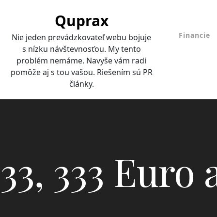
Skip
Quprax
to
content
Financie
Nie jeden prevádzkovateľ webu bojuje
s nízku návštevnosťou. My tento
problém nemáme. Navyše vám radi
pomôže aj s tou vašou. Riešením sú PR
články.
33, 333 Euro