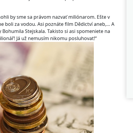
mohli by sme sa právom nazvať miliónarom. Ešte v
boli za vodou. Asi poznáte film Dědictví aneb,… A
 Bohumila Stejskala. Takisto si asi spomeniete na
su milionář! Já už nemusím nikomu posluhovat!“