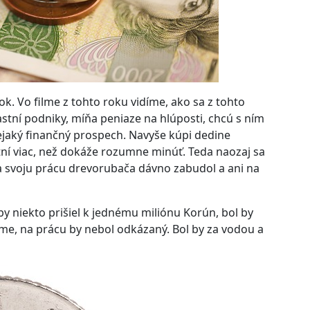
rok. Vo filme z tohto roku vidíme, ako sa z tohto
astní podniky, míňa peniaze na hlúposti, chcú s ním
ejaký finančný prospech. Navyše kúpi dedine
stní viac, než dokáže rozumne minúť. Teda naozaj sa
a svoju prácu drevorubača dávno zabudol a ani na
by niekto prišiel k jednému miliónu Korún, bol by
e, na prácu by nebol odkázaný. Bol by za vodou a