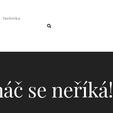
Technika
áč se neříká!