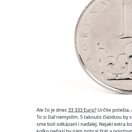
Ale čo je dnes
33 333 Euro?
Určite potešia,
To si žiaľ nemyslím. S takouto čiastkou by 
sme boli odkázaní i naďalej. Nejakí extra b
koľko peňazí by nám pobral štát a poisťov