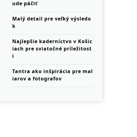
ude páčiť
Malý detail pre veľký výsledo
k
Najlepšie kaderníctvo v Košic
iach pre sviatočné príležitost
i
Tantra ako inšpirácia pre mal
iarov a fotografov