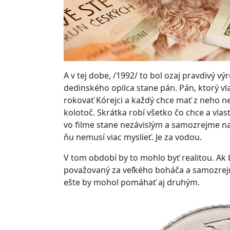
A v tej dobe, /1992/ to bol ozaj pravdivý vý
dedinského opilca stane pán. Pán, ktorý vl
rokovať Kórejci a každý chce mať z neho n
kolotoč. Skrátka robí všetko čo chce a vla
vo filme stane nezávislým a samozrejme n
ňu nemusí viac myslieť. Je za vodou.
V tom období by to mohlo byť realitou. Ak 
považovaný za veľkého boháča a samozrejm
ešte by mohol pomáhať aj druhým.