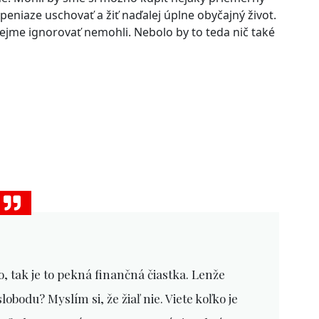
peniaze uschovať a žiť naďalej úplne obyčajný život.
jme ignorovať nemohli. Nebolo by to teda nič také
 tak je to pekná finančná čiastka. Lenže
obodu? Myslím si, že žiaľ nie. Viete koľko je