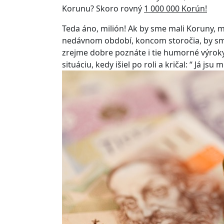
Korunu? Skoro rovný
1 000 000 Korún!
Teda áno, milión! Ak by sme mali Koruny, 
nedávnom období, koncom storočia, by sme 
zrejme dobre poznáte i tie humorné výroky
situáciu, kedy išiel po roli a kričal: “ Já j