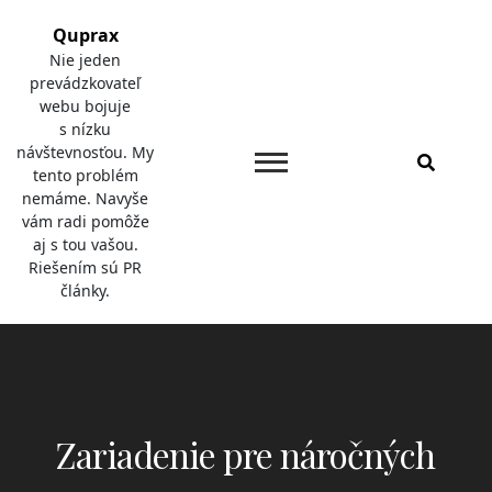
Skip
Quprax
to
Nie jeden
content
prevádzkovateľ
webu bojuje
s nízku
návštevnosťou. My
tento problém
nemáme. Navyše
vám radi pomôže
aj s tou vašou.
Riešením sú PR
články.
Zariadenie pre náročných