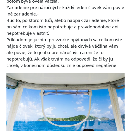
potom býva oveľa väčšia.
Zariadenie pre náročných- každý jeden človek vám povie
iné zariadenie.-
Buď to, po ktorom túži, alebo naopak zariadenie, ktoré
on sám celkom isto nepotrebuje a pravdepodobne ani
nepotrebuje vlastniť.
Príkladom je jachta- pri vzorke opýtaných sa celkom iste
nájde človek, ktorý by ju chcel, ale drvivá väčšina vám
ale povie, že to je iba pre náročných a oni že to
nepotrebujú. Ak však trvám na odpovedi, že či by ju
chceli, v konečnom dôsledku znie odpoveď negatívne.