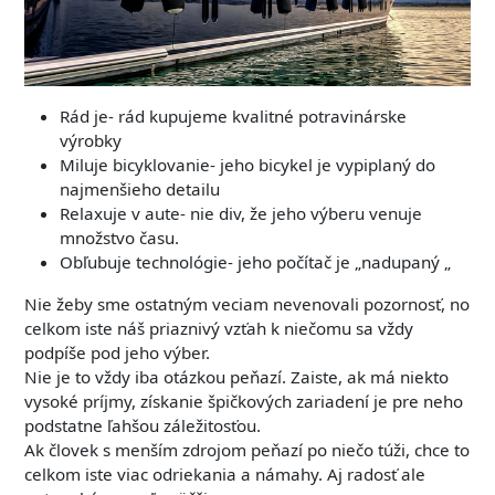
Rád je- rád kupujeme kvalitné potravinárske
výrobky
Miluje bicyklovanie- jeho bicykel je vypiplaný do
najmenšieho detailu
Relaxuje v aute- nie div, že jeho výberu venuje
množstvo času.
Obľubuje technológie- jeho počítač je „nadupaný „
Nie žeby sme ostatným veciam nevenovali pozornosť, no
celkom iste náš priaznivý vzťah k niečomu sa vždy
podpíše pod jeho výber.
Nie je to vždy iba otázkou peňazí. Zaiste, ak má niekto
vysoké príjmy, získanie špičkových zariadení je pre neho
podstatne ľahšou záležitosťou.
Ak človek s menším zdrojom peňazí po niečo túži, chce to
celkom iste viac odriekania a námahy. Aj radosť ale