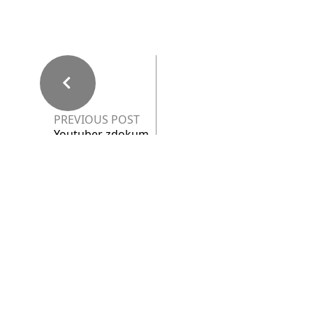
PREVIOUS POST
Youtuber zdokum
entoval svoju návš
tevu v Luníku IX
NEXT POST
Nesnažte sa zbavi
ť žihľavy. Je liečivá
ako blázon