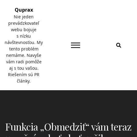
Skip
Quprax
to
Nie jeden
content
prevádzkovateľ
webu bojuje
s nízku
návštevnosťou. My
tento problém
nemáme. Navyše
vám radi pomôže
aj s tou vašou.
Riešením sú PR
články.
Funkcia „Obmedziť“ vám teraz