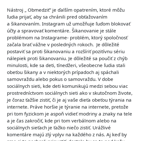
Nástroj „ Obmedziť“ je ďalším opatrením, ktoré môžu
ľudia prijať, aby sa chránili pred obťažovaním
a šikanovaním. Instagram už umožňuje ľuďom blokovať
účty a spravovať komentáre. Šikanovanie je stále
problémom na Instagrame- problém, ktorý spoločnosť
začala brať vážne v posledných rokoch. Je dôležité
postaviť sa proti šikanovaniu a rozšíriť pozitívnu sériu
nálepiek proti šikanovaniu. Je dôležité sa poučiť z chýb
minulosti, kde sa deti, tínedžeri, všeobecne ľudia stali
obeťou šikany a v niektorých prípadoch aj spáchali
samovraždu alebo pokus o samovraždu. V dobe
sociálnych sieti, kde deti komunikujú medzi sebou viac
prostredníctvom sociálnych sieti ako v skutočnom živote,
je čoraz ťažšie zistiť, či je aj vaše dieťa obeťou týrania na
internete. Práve horšie je týranie na internete, pretože
pri tom fyzickom je aspoň vidieť modriny a znaky na tele
a je čas zakročiť, kde pri tom verbálnom alebo na
sociálnych sieťach je ťažko niečo zistiť. Urážlivé
komentáre majú zlý vplyv na každého z nás. Aj keď by