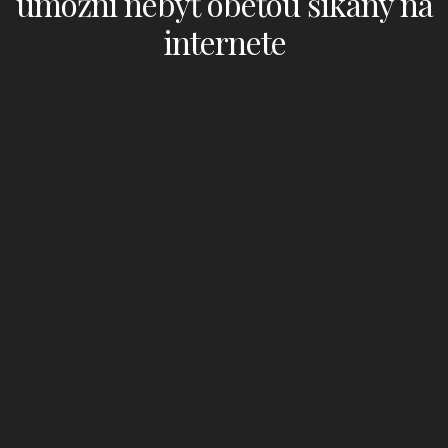
umožní nebyť obeťou šikany na
internete